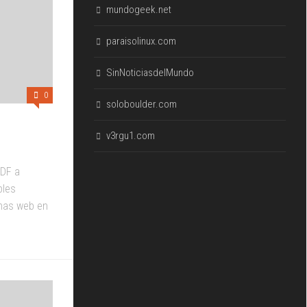
mundogeek.net
paraisolinux.com
SinNoticiasdelMundo
0
soloboulder.com
v3rgu1.com
PDF a
bles
inas web en