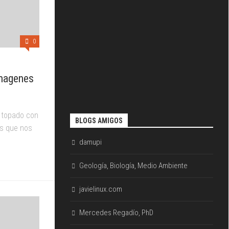
0
imagenes
 topado con
BLOGS AMIGOS
es que nos
damupi
Geología, Biología, Medio Ambiente
javielinux.com
Mercedes Regadío, PhD