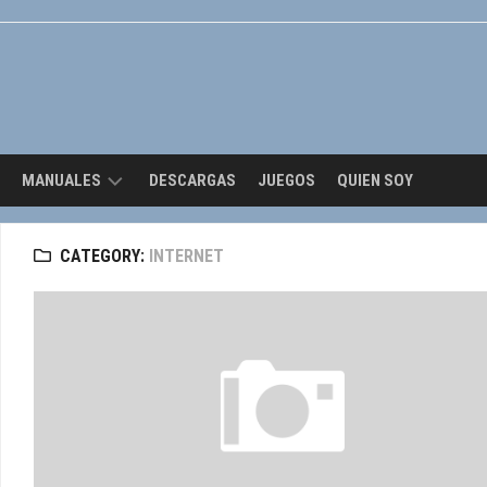
Skip
to
content
MANUALES
DESCARGAS
JUEGOS
QUIEN SOY
OPENGL
CATEGORY:
INTERNET