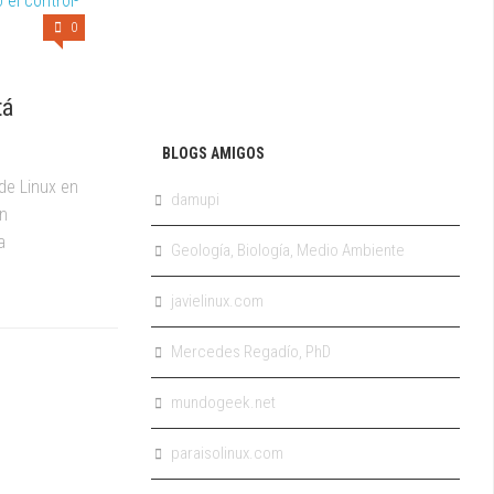
0
tá
BLOGS AMIGOS
de Linux en
damupi
en
a
Geología, Biología, Medio Ambiente
javielinux.com
Mercedes Regadío, PhD
mundogeek.net
paraisolinux.com