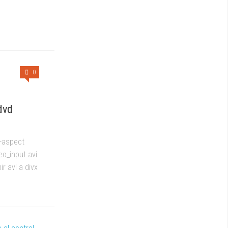
0
dvd
 -aspect
eo_input.avi
 avi a divx