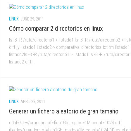
LINUX
JUNE 29, 2011
Cómo comparar 2 directorios en linux
ls -B -R /ruta/directorio1 > listado1 ls -B -R /ruta/directorio2 > lis
diff -y listado1 listado2 > comparativa_directorios.txt rm listado1
listado2ls -B -R /ruta/directorio1 > listado1 ls -B -R /ruta/director
listado2 diff...
LINUX
APRIL 28, 2011
Generar un fichero aleatorio de gran tamaño
dd if=/dev/urandom of=fich1Gb.tmp bs=1M count=1024 dd
if=/dev/urandom of=fich1Gb.tmp bs=1M count=1024 “if” es el or