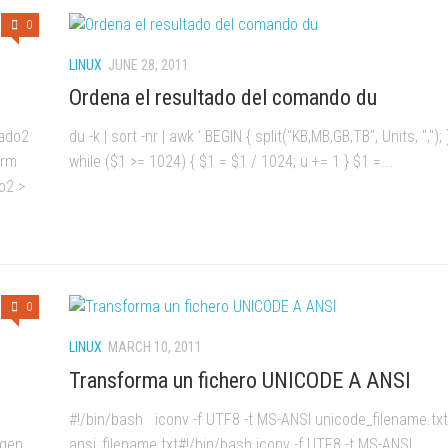
0
LINUX
JUNE 28, 2011
Ordena el resultado del comando du
tado2
du -k | sort -nr | awk ‘ BEGIN { split("KB,MB,GB,TB", Units, ","); 
 rm
while ($1 >= 1024) { $1 = $1 / 1024; u += 1 } $1 =...
io2 >
0
LINUX
MARCH 10, 2011
Transforma un fichero UNICODE A ANSI
#!/bin/bash iconv -f UTF8 -t MS-ANSI unicode_filename.txt
igen
ansi_filename.txt#!/bin/bash iconv -f UTF8 -t MS-ANSI