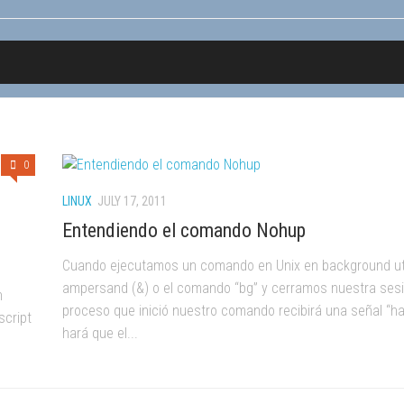
0
LINUX
JULY 17, 2011
Entendiendo el comando Nohup
Cuando ejecutamos un comando en Unix en background uti
ampersand (&) o el comando “bg” y cerramos nuestra sesi
n
proceso que inició nuestro comando recibirá una señal “h
script
hará que el...