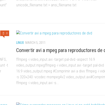
ount”
unicode_filename.txt > ansi_filename.txt
0
LINUX
MARCH 5, 2011
Convertir avi a mpeg para reproductores de 
 NFS,
ffmpeg -i video_input.avi -target pal-dvd -aspect 16:9
unt -t
video_output.mpegffmpeg -i video_input.avi -target pal-dvd
r
16:9 video_output.mpeg #Comprimir avi a divx ffmpeg -i vid
-s 320×240 -vcodec msmpeg4v2 video_output.avi#Comprimir
ffmpeg -i video_input.avi -s...