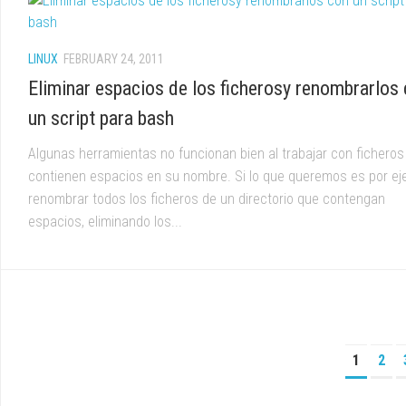
LINUX
FEBRUARY 24, 2011
Eliminar espacios de los ficherosy renombrarlos
un script para bash
Algunas herramientas no funcionan bien al trabajar con ficheros
contienen espacios en su nombre. Si lo que queremos es por ej
renombrar todos los ficheros de un directorio que contengan
espacios, eliminando los...
1
2