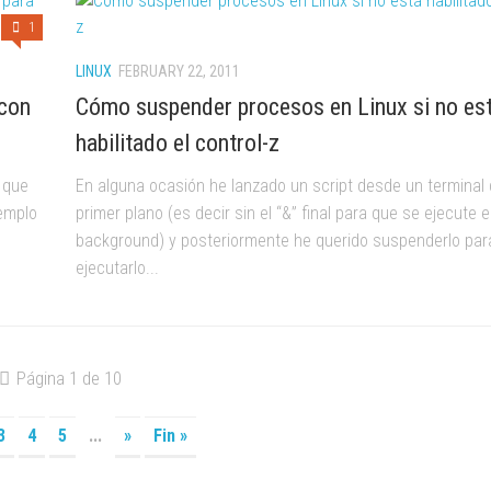
1
LINUX
FEBRUARY 22, 2011
 con
Cómo suspender procesos en Linux si no es
habilitado el control-z
 que
En alguna ocasión he lanzado un script desde un terminal 
emplo
primer plano (es decir sin el “&” final para que se ejecute 
background) y posteriormente he querido suspenderlo par
ejecutarlo...
Página 1 de 10
3
4
5
...
»
Fin »