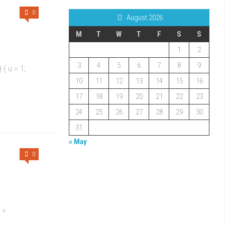
0
August 2026
M
T
W
T
F
S
S
1
2
3
4
5
6
7
8
9
} { u = 1;
10
11
12
13
14
15
16
17
18
19
20
21
22
23
24
25
26
27
28
29
30
31
« May
0
 >