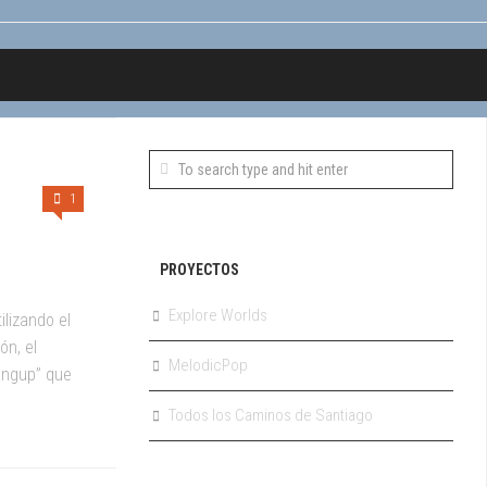
1
PROYECTOS
Explore Worlds
lizando el
ón, el
MelodicPop
angup” que
Todos los Caminos de Santiago