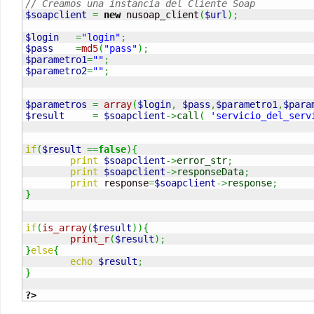
// Creamos una instancia del Cliente Soap  
$soapclient
=
new
 nusoap_client
(
$url
)
;
$login
=
"login"
;
$pass
=
md5
(
"pass"
)
;
$parametro1
=
""
;
$parametro2
=
""
;
$parametros
=
array
(
$login
,
$pass
,
$parametro1
,
$para
$result
=
$soapclient
->
call
(
'servicio_del_serv
if
(
$result
==
false
)
{
print
$soapclient
->
error_str
;
print
$soapclient
->
responseData
;
print
 response
=
$soapclient
->
response
;
}
if
(
is_array
(
$result
)
)
{
print_r
(
$result
)
;
}
else
{
echo
$result
;
}
?>