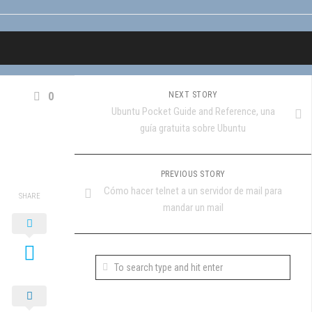
0
NEXT STORY
Ubuntu Pocket Guide and Reference, una
guía gratuita sobre Ubuntu
PREVIOUS STORY
Cómo hacer telnet a un servidor de mail para
SHARE
mandar un mail