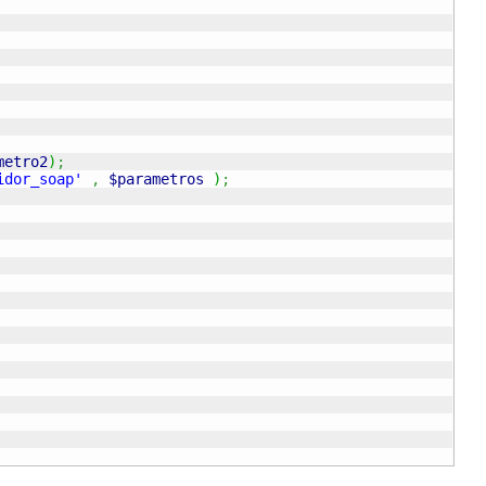
metro2
)
;
idor_soap'
,
$parametros
)
;