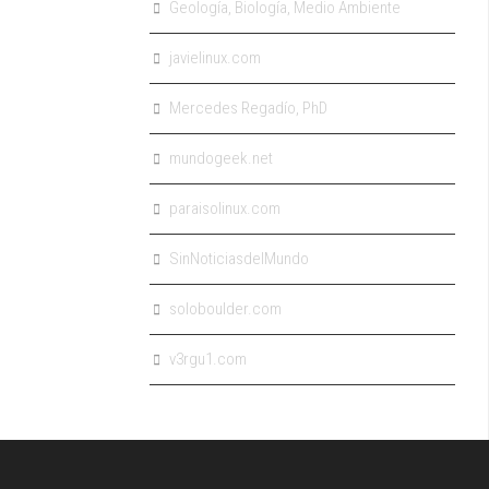
Geología, Biología, Medio Ambiente
javielinux.com
Mercedes Regadío, PhD
mundogeek.net
paraisolinux.com
SinNoticiasdelMundo
soloboulder.com
v3rgu1.com