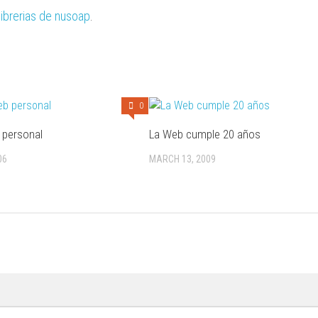
librerias de nusoap
.
0
 personal
La Web cumple 20 años
06
MARCH 13, 2009