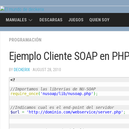
Skip
to
content
MANUALES
DESCARGAS
JUEGOS
QUIEN SOY
OPENGL
PROGRAMACIÓN
Ejemplo Cliente SOAP en PHP 
BY
DECKERIX
· AUGUST 28, 2010
<?
//Importamos las librerias de NU-SOAP
require_once
(
'nusoap/lib/nusoap.php'
)
;
//Indicamos cual es el end-point del servidor
$url
=
'http://dominio.com/webservice/server.php'
;