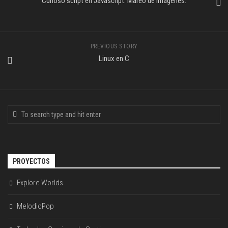
Curioso script en Javascript. Mareo de Imagenes.
PREVIOUS STORY
Linux en C
PROYECTOS
Explore Worlds
MelodicPop