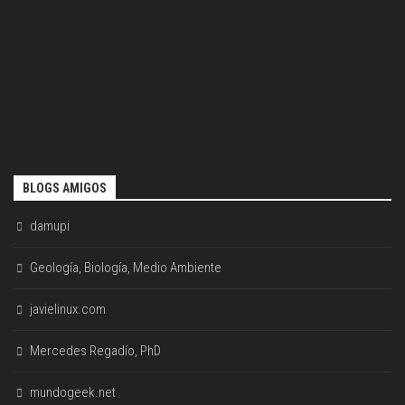
BLOGS AMIGOS
damupi
Geología, Biología, Medio Ambiente
javielinux.com
Mercedes Regadío, PhD
mundogeek.net