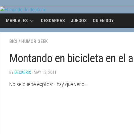
Skip
to
content
MANUALES
DESCARGAS
JUEGOS
QUIEN SOY
OPENGL
BICI
/
HUMOR GEEK
Montando en bicicleta en el 
BY
DECKERIX
· MAY 13, 2011
No se puede explicar… hay que verlo…