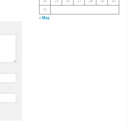
24
25
26
27
28
29
30
31
« May