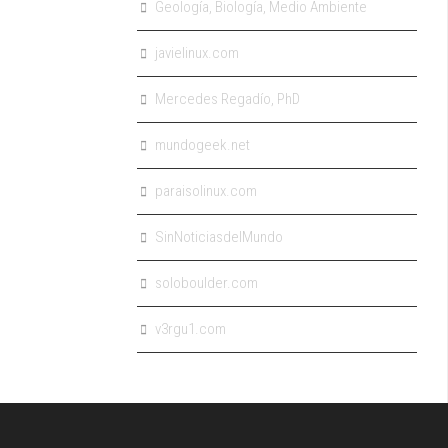
Geología, Biología, Medio Ambiente
javielinux.com
Mercedes Regadío, PhD
mundogeek.net
paraisolinux.com
SinNoticiasdelMundo
soloboulder.com
v3rgu1.com