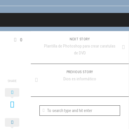
0
NEXT STORY
Plantilla de Photoshop para crear caratulas
de DVD
PREVIOUS STORY
Dios es informático
SHARE