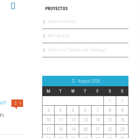
PROYECTOS
Explore Worlds
MelodicPop
Todos los Caminos de Santiago
August 2026
M
T
W
T
F
S
S
1
2
0
3
4
5
6
7
8
9
PI
10
11
12
13
14
15
16
17
18
19
20
21
22
23