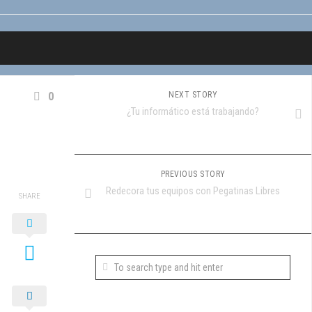
0
NEXT STORY
¿Tu informático está trabajando?
PREVIOUS STORY
Redecora tus equipos con Pegatinas Libres
SHARE