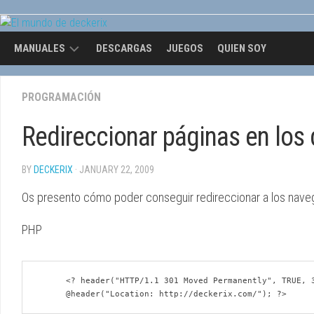
Skip
to
content
MANUALES
DESCARGAS
JUEGOS
QUIEN SOY
OPENGL
PROGRAMACIÓN
Redireccionar páginas en los 
BY
DECKERIX
· JANUARY 22, 2009
Os presento cómo poder conseguir redireccionar a los nave
PHP
      <? header("HTTP/1.1 301 Moved Permanently", TRUE, 301);
