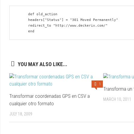
      def old_action

      headers["Status"] = "301 Moved Permanently"

      redirect_to "http://www.deckerix.com/"

YOU MAY ALSO LIKE...
1
Transforma un 
Transformar coordenadas GPS en CSV a
MARCH 10, 2011
cualquier otro formato
JULY 18, 2009