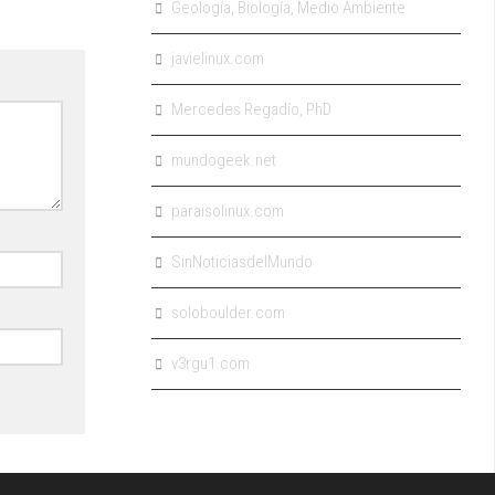
Geología, Biología, Medio Ambiente
javielinux.com
Mercedes Regadío, PhD
mundogeek.net
paraisolinux.com
SinNoticiasdelMundo
soloboulder.com
v3rgu1.com