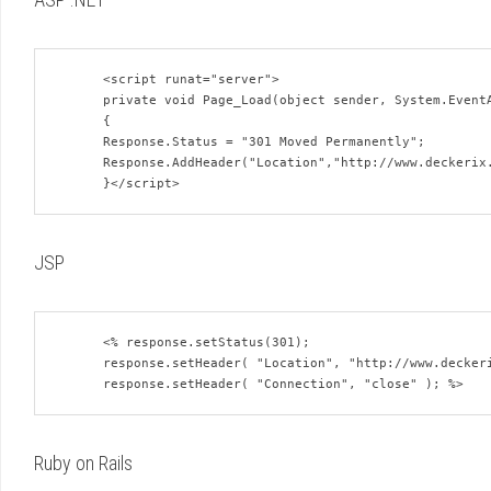
      <script runat="server">

      private void Page_Load(object sender, System.EventArgs e)

      {

      Response.Status = "301 Moved Permanently";

      Response.AddHeader("Location","http://www.deckerix.com/");

JSP
      <% response.setStatus(301);

      response.setHeader( "Location", "http://www.deckerix.com/" );

Ruby on Rails