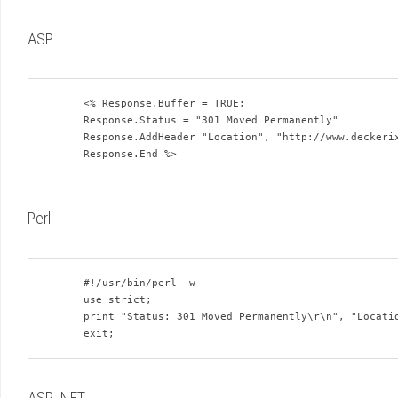
ASP
      <% Response.Buffer = TRUE;

      Response.Status = "301 Moved Permanently"

      Response.AddHeader "Location", "http://www.deckerix.com/"

Perl
      #!/usr/bin/perl -w

      use strict;

      print "Status: 301 Moved Permanently\r\n", "Location: http://deckerix.com/\r\n\r\n";

ASP .NET