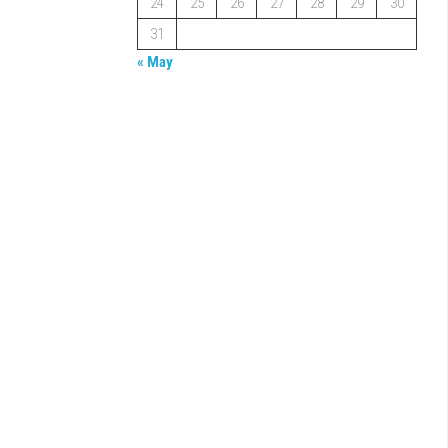
24
25
26
27
28
29
30
31
« May