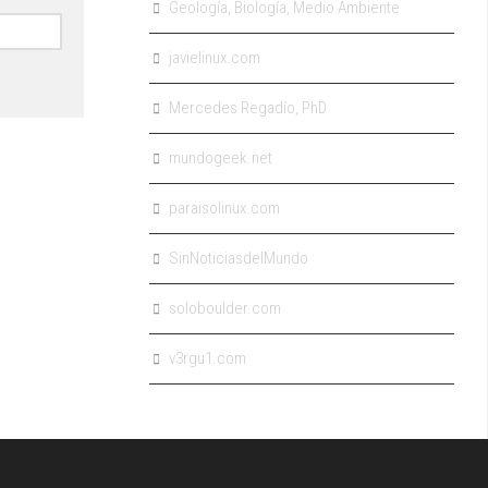
Geología, Biología, Medio Ambiente
javielinux.com
Mercedes Regadío, PhD
mundogeek.net
paraisolinux.com
SinNoticiasdelMundo
soloboulder.com
v3rgu1.com