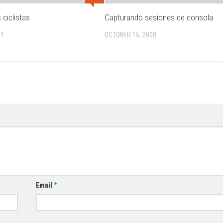
 ciclistas
Capturando sesiones de consola
11
OCTOBER 15, 2008
Email
*