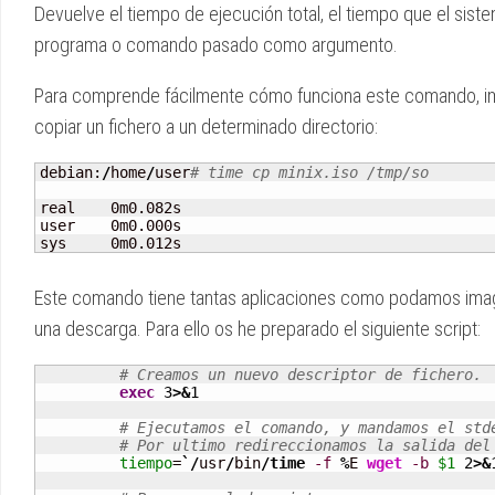
Devuelve el tiempo de ejecución total, el tiempo que el sist
programa o comando pasado como argumento.
Para comprende fácilmente cómo funciona este comando, i
copiar un fichero a un determinado directorio:
debian:
/
home
/
user
# time cp minix.iso /tmp/so
real    0m0.082s

user    0m0.000s

sys     0m0.012s
Este comando tiene tantas aplicaciones como podamos imagin
una descarga. Para ello os he preparado el siguiente script:
# Creamos un nuevo descriptor de fichero.
exec
3
>&
1
# Ejecutamos el comando, y mandamos el std
# Por ultimo redireccionamos la salida del
tiempo
=
`/
usr
/
bin
/
time
-f
%
E 
wget
-b
$1
2
>&