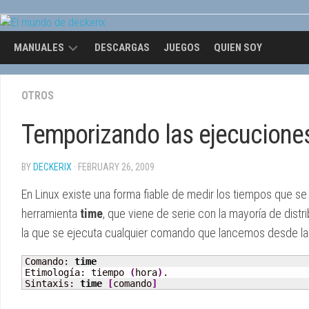
Skip
to
content
MANUALES
DESCARGAS
JUEGOS
QUIEN SOY
OPENGL
OTROS
Temporizando las ejecucione
BY
DECKERIX
· FEBRUARY 26, 2009
En Linux existe una forma fiable de medir los tiempos que se 
herramienta
time
, que viene de serie con la mayoría de distr
la que se ejecuta cualquier comando que lancemos desde la 
Comando: 
time
Etimología: tiempo 
(
hora
)
.

Sintaxis: 
time
[
comando
]