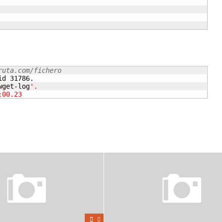
/ruta.com/fichero
id 
31786
.

wget-log
'.

:00.23
0