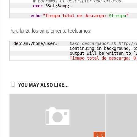
# Borramos el descriptor que creamos.
exec
3
&
gt;
&
amp;-

echo
"Tiempo total de descarga: 
$tiempo
"
Para lanzarlos simplemente tecleamos:
 debian:
/
home
/
user
# 	bash descargador.sh http:/
			Continuing 
in
 background, p
			Output will be written to 
`
			Tiempo total de descarga: 0
YOU MAY ALSO LIKE...
0