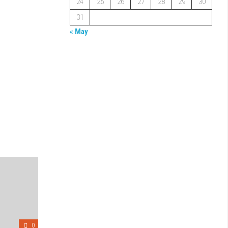
24
25
26
27
28
29
30
31
« May
0