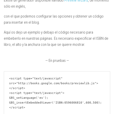
Existe un generador disponible llamado
Preview Wizard
, de momento
sólo en inglés,
con el que podemos configurar las opciones y obtener un código
para insertar en el blog.
Aquí os dejo un ejemplo y debajo el código necesario para
embeberlo en nuestras páginas. Es necesario expecificar el ISBN de
libro, el alto y la anchura con la que se quiere mostrar.
— En pruebas —
<script type="text/javascript" 
src="http://books.google.com/books/previewlib.js">
</script>

<script type="text/javascript">

GBS_setLanguage('es');

GBS_insertEmbeddedViewer('ISBN:0596006810',600,500);
