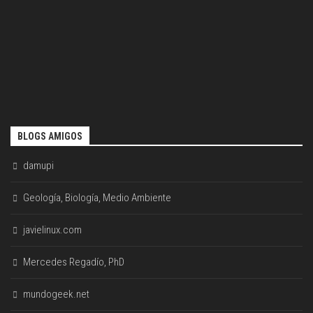
BLOGS AMIGOS
damupi
Geología, Biología, Medio Ambiente
javielinux.com
Mercedes Regadío, PhD
mundogeek.net