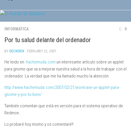
Skip
to
content
INFORMÁTICA
0
Por tu salud delante del ordenador
BY
DECKERIX
· FEBRUARY 22, 2007
He leido en
hachemuda.com
un interesante artículo sobre un applet
para gnome que va a mejorar nuestra salud a la hora de trabajar con el
ordenador. La verdad que me ha llamado mucho la atención:
http://www.hachemuda.com/2007/02/21/workrave-un-applet-para-
gnome-y-por-tu-bien/
También comentan que está en versión para el sistema operativo de
Redmon..
Lo probaré hoy mismo y os comentaré!!