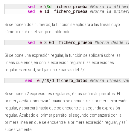
sed
-e
 \
$d
 fichero_prueba 
#Borra la última l
sed
-e
 1d  fichero_prueba 
#Borra la primera 
Si se ponen dos números, la función se aplicará a las líneas cuyo
número esté en el rango establecido:
sed
-e
3
-6d  fichero_prueba 
#Borra desde la 
Si se pone una expresión regular, la función se aplicará sobre las
líneas que encajen con la expresión regular (Las expresiones
regulares en sed, se fijan entre barras del 7
/
sed
-e
/
^$
/
d fichero_datos 
#Borra líneas vaci
Si se ponen 2 expresiones regulares, éstas definirán parráfos. El
primer
parráfo
comenzará cuando se encuentre la primera expresión
regular, y abarcará hasta que se encuentre la segunda expresión
regular. Acabado el primer parráfo, el segundo comenzará con la
primera línea en que se encuentre la primera expresión regular, y así
sucesivamente: