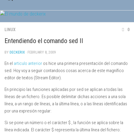
Skip
to
content
LINUX
0
Entendiendo el comando sed II
BY
DECKERIX
· FEBRUARY 8, 2009
En el
articulo anterior
os hice una primera presentación del comando
sed
. Hoy voy a seguir contandoos cosas acerca de este magnífico
editor de textos (
S
tream
Ed
itor).
En principio las funciones aplicadas por
sed
se aplican a todas las
líneas de un fichero. Es posible delimitar dichas acciones a una sola
línea, a un rango de líneas, a la última línea, o a las líneas identificadas
por una expresión regular:
Si se pone un número o el carácter
$
, la función se aplica sobre la
línea indicada. El carácter $ representa la última línea del fichero: